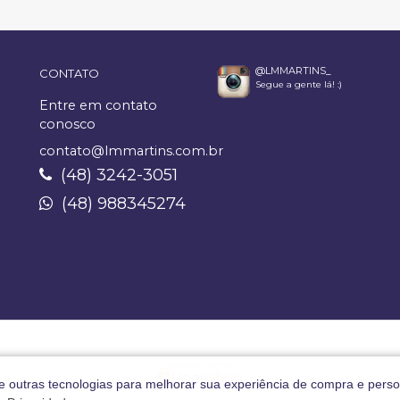
@LMMARTINS_
CONTATO
Segue a gente lá! :)
Entre em contato
conosco
contato@lmmartins.com.br
(48) 3242-3051
(48) 988345274
 e outras tecnologias para melhorar sua experiência de compra e perso