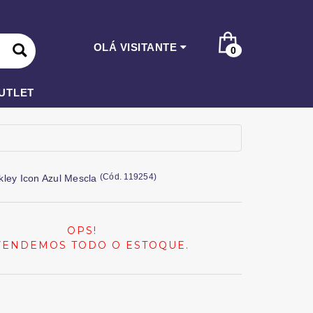
OLÁ VISITANTE
0
UTLET
(
Cód.
119254
)
kley Icon Azul Mescla
OPS!
VENDEMOS TODO O ESTOQUE.