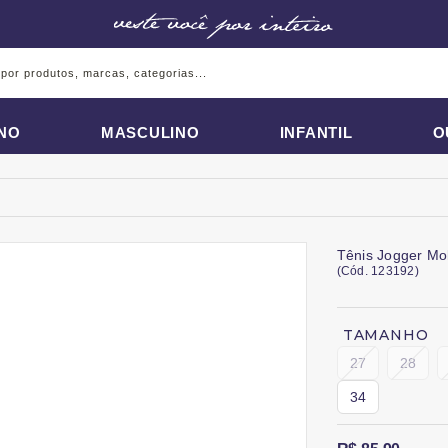
INO
MASCULINO
INFANTIL
O
Tênis Jogger Mol
(
Cód.
123192
)
TAMANHO
27
28
34