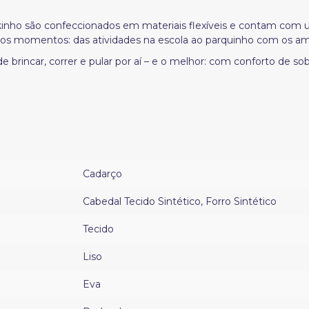
nho são confeccionados em materiais flexíveis e contam com um
os momentos: das atividades na escola ao parquinho com os am
rincar, correr e pular por aí – e o melhor: com conforto de sob
Cadarço
Cabedal Tecido Sintético
,
Forro Sintético
Tecido
Liso
Eva