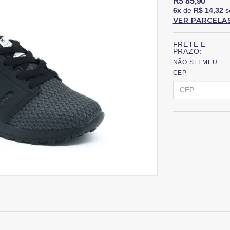
R$ 85,90
6x
de
R$ 14,32
s
VER PARCELA
FRETE E
PRAZO:
NÃO SEI MEU
CEP