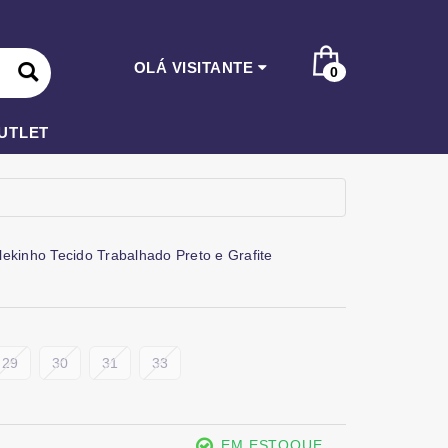
OLÁ VISITANTE
0
UTLET
ekinho Tecido Trabalhado Preto e Grafite
29
30
31
33
EM ESTOQUE