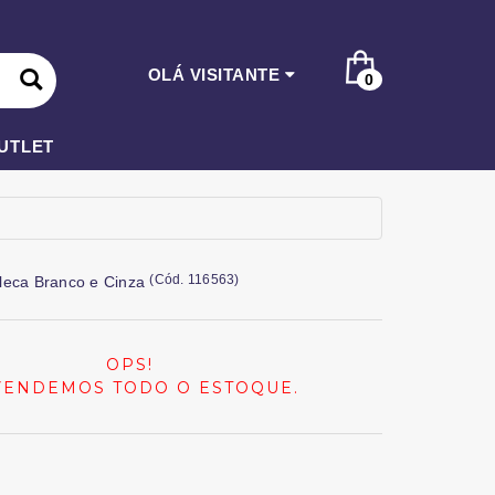
OLÁ VISITANTE
0
UTLET
(
Cód.
116563
)
leca Branco e Cinza
OPS!
VENDEMOS TODO O ESTOQUE.