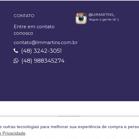
@LMMARTINS_
CONTATO
Segue a gente lá! :)
Entre em contato
conosco
contato@lmmartins.com.br
(48) 3242-3051
(48) 988345274
 e outras tecnologias para melhorar sua experiência de compra e perso
de Privacidade
.
M Martins Comércio de Confecções LTDA - EPP / CNPJ: 03.823.403.0001-