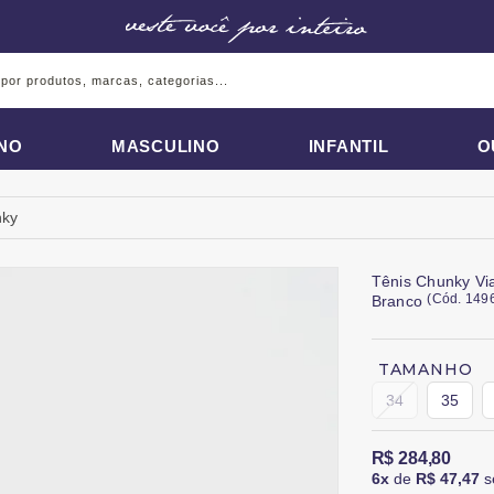
INO
MASCULINO
INFANTIL
O
nky
Tênis Chunky Vi
(
Cód.
149
Branco
TAMANHO
34
35
R$ 284,80
6x
de
R$ 47,47
s