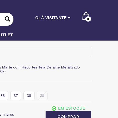
OLÁ VISITANTE
0
UTLET
a Marte com Recortes Tela Detalhe Metalizado
607
)
36
37
38
39
EM ESTOQUE
em juros
COMPRAR