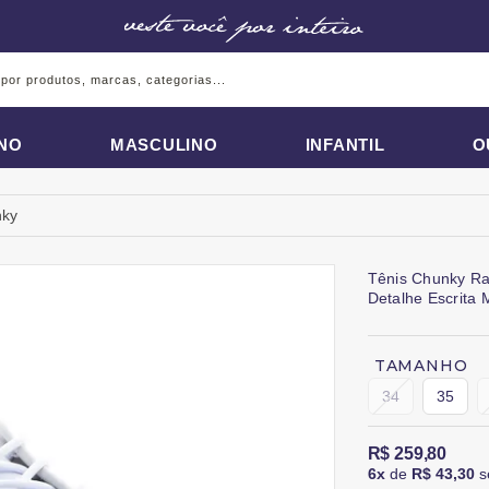
INO
MASCULINO
INFANTIL
O
nky
Tênis Chunky Ra
Detalhe Escrita
TAMANHO
34
35
R$ 259,80
6x
de
R$ 43,30
s