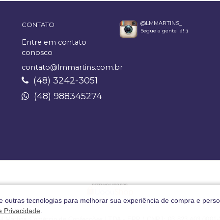
@LMMARTINS_
CONTATO
Segue a gente lá! :)
Entre em contato
conosco
contato@lmmartins.com.br
(48) 3242-3051
(48) 988345274
 e outras tecnologias para melhorar sua experiência de compra e perso
de Privacidade
.
M Martins Comércio de Confecções LTDA - EPP / CNPJ: 03.823.403.0001-