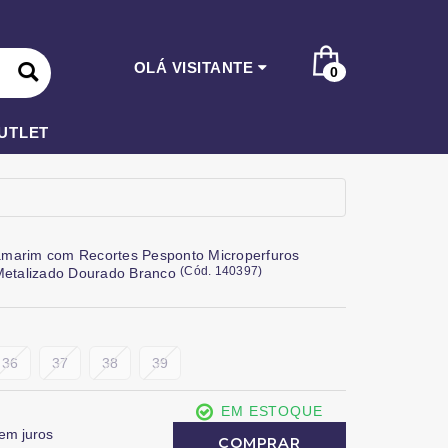
OLÁ VISITANTE
0
UTLET
marim com Recortes Pesponto Microperfuros
(
Cód.
140397
)
 Metalizado Dourado Branco
36
37
38
39
EM ESTOQUE
em juros
COMPRAR