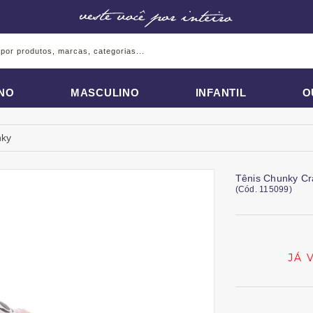
INO
MASCULINO
INFANTIL
O
nky
Tênis Chunky Cr
(
Cód.
115099
)
JÁ 