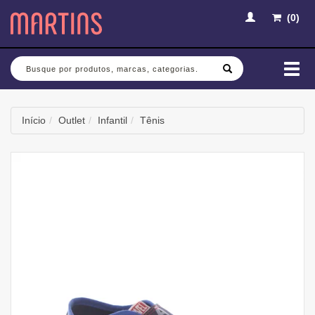
(
0
)
Busca
Mud
nav
Início
Outlet
Infantil
Tênis