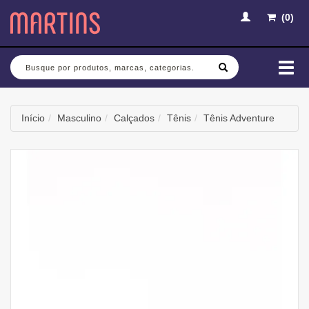
(
0
)
Busca
Mud
nav
Início
Masculino
Calçados
Tênis
Tênis Adventure