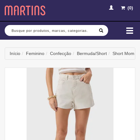
(
0
)
Busca
Mud
nav
Início
Feminino
Confecção
Bermuda/Short
Short Mom