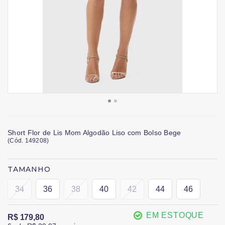
Short Flor de Lis Mom Algodão Liso com Bolso Bege
(
Cód.
149208
)
TAMANHO
34
36
38
40
42
44
46
EM ESTOQUE
R$ 179,80