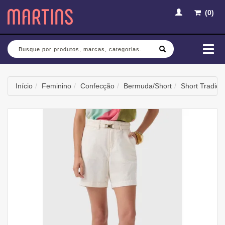
(
0
)
Busca
Mud
nav
Início
Feminino
Confecção
Bermuda/Short
Short Tradici