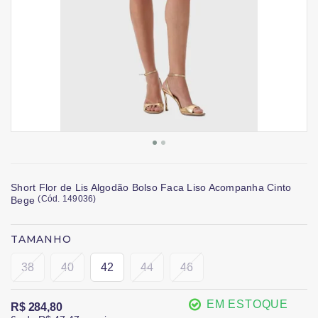
Short Flor de Lis Algodão Bolso Faca Liso Acompanha Cinto
(
Cód.
149036
)
Bege
TAMANHO
38
40
42
44
46
EM ESTOQUE
R$ 284,80