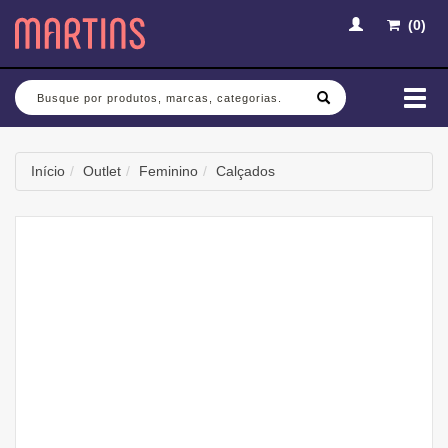
(
0
)
Busca
Mud
nav
Início
Outlet
Feminino
Calçados