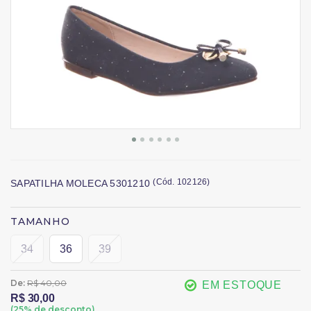
(
Cód.
102126
)
SAPATILHA MOLECA 5301210
TAMANHO
34
36
39
De:
R$ 40,00
EM ESTOQUE
R$ 30,00
(
25
% de desconto)