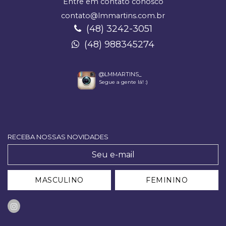
Entre em contato conosco
contato@lmmartins.com.br
(48) 3242-3051
(48) 988345274
@LMMARTINS_
Segue a gente lá! :)
RECEBA NOSSAS NOVIDADES
MASCULINO
FEMININO