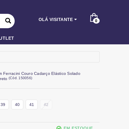
OLÁ VISITANTE
0
UTLET
n Ferracini Couro Cadarço Elástico Solado
(
Cód.
150056
)
Preto
39
40
41
42
EM ESTOQUE