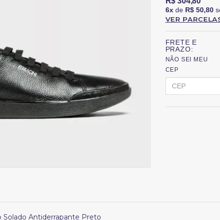
R$ 304,80
6x
de
R$ 50,80
s
VER PARCELA
FRETE E
PRAZO:
NÃO SEI MEU
CEP
co Solado Antiderrapante Preto