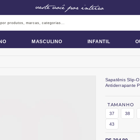
INO
MASCULINO
INFANTIL
O
Sapatênis Slip-O
Antiderrapante 
TAMANHO
37
38
43