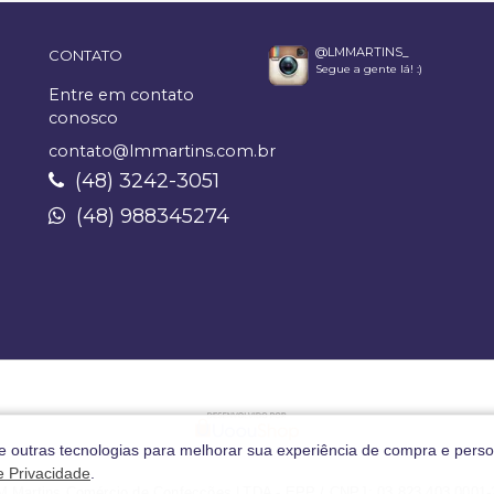
@LMMARTINS_
CONTATO
Segue a gente lá! :)
Entre em contato
conosco
contato@lmmartins.com.br
(48) 3242-3051
(48) 988345274
 e outras tecnologias para melhorar sua experiência de compra e perso
de Privacidade
.
M Martins Comércio de Confecções LTDA - EPP / CNPJ: 03.823.403.0001-