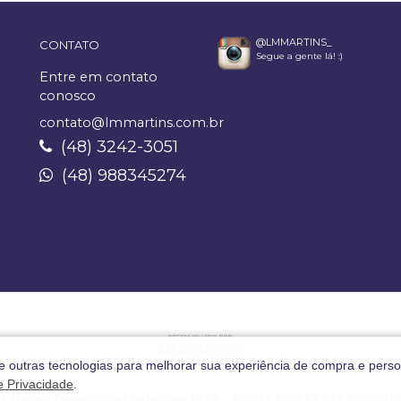
@LMMARTINS_
CONTATO
Segue a gente lá! :)
Entre em contato
conosco
contato@lmmartins.com.br
(48) 3242-3051
(48) 988345274
 e outras tecnologias para melhorar sua experiência de compra e perso
de Privacidade
.
M Martins Comércio de Confecções LTDA - EPP / CNPJ: 03.823.403.0001-