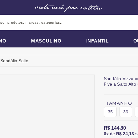
INO
MASCULINO
INFANTIL
O
Sandália Salto
Sandália Vizzan
Fivela Salto Alt
TAMANHO
35
36
R$ 144,80
6x
de
R$ 24,13
s