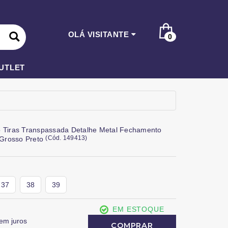
OLÁ VISITANTE
0
UTLET
o Tiras Transpassada Detalhe Metal Fechamento
(
Cód.
149413
)
o Grosso Preto
37
38
39
EM ESTOQUE
em juros
COMPRAR