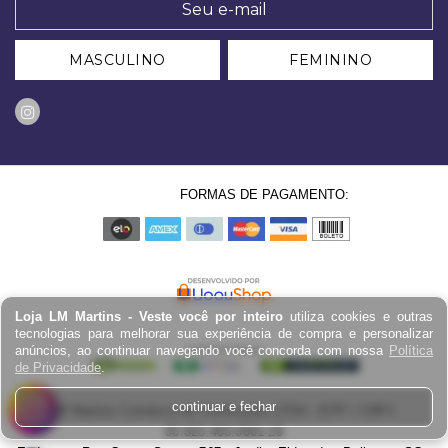
MASCULINO
FEMININO
FORMAS DE PAGAMENTO:
Loja LM Martins - Veste você por inteiro
utiliza cookies e outras
tecnologias para melhorar sua experiência de compra e personalizar
anúncios, ao continuar navegando você concorda com nossa
Política
de Privacidade
.
continuar e fechar
LM Martins Comércio de Confecções LTDA - EPP / CNPJ:
03.823.403.0001-29