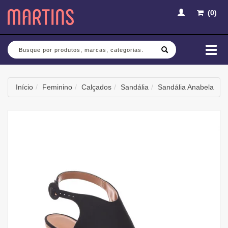
(
0
)
Busca
Mud
nav
Início
Feminino
Calçados
Sandália
Sandália Anabela