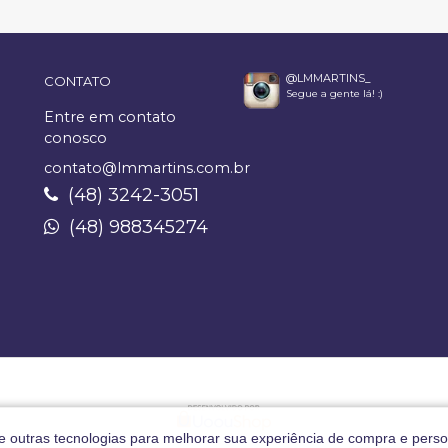
@LMMARTINS_
CONTATO
Segue a gente lá! :)
Entre em contato
conosco
contato@lmmartins.com.br
(48) 3242-3051
(48) 988345274
 e outras tecnologias para melhorar sua experiência de compra e perso