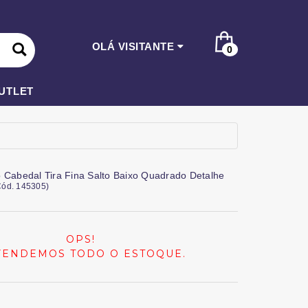
OLÁ VISITANTE
0
UTLET
 Cabedal Tira Fina Salto Baixo Quadrado Detalhe
Cód.
145305
)
OPS!
VENDEMOS TODO O ESTOQUE.