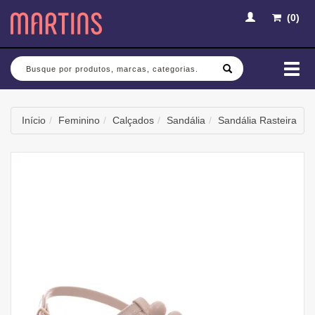
(
0
)
Busca
Mud
nav
Início
Feminino
Calçados
Sandália
Sandália Rasteira