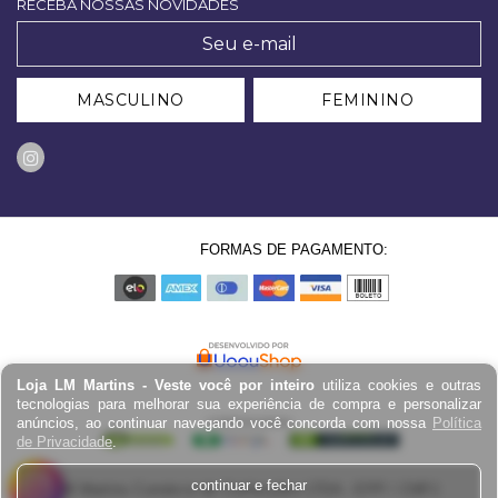
RECEBA NOSSAS NOVIDADES
MASCULINO
FEMININO
FORMAS DE PAGAMENTO:
Loja LM Martins - Veste você por inteiro
utiliza cookies e outras
tecnologias para melhorar sua experiência de compra e personalizar
anúncios, ao continuar navegando você concorda com nossa
Política
de Privacidade
.
continuar e fechar
LM Martins Comércio de Confecções LTDA - EPP / CNPJ: