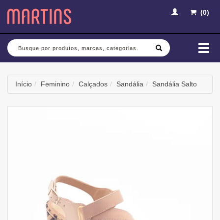
(
0
)
Busca
Mud
nav
Início
Feminino
Calçados
Sandália
Sandália Salto