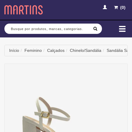
(
0
)
Busca
Mud
nav
Início
Feminino
Calçados
Chinelo/Sandália
Sandália Salt