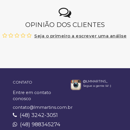
OPINIÃO DOS CLIENTES
Seja o primeiro a escrever uma análise
@LMMARTINS_
CONTATO
Segue a gente lá! :)
Entre em contato
conosco
contato@lmmartins.com.br
(48) 3242-3051
(48) 988345274