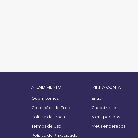
ATENDIMENTO
MINHA CONTA
Quem somos
Entrar
Condições de Frete
Cadastre-se
Política de Troca
Meus pedidos
Termos de Uso
Meus endereços
Política de Privacidade