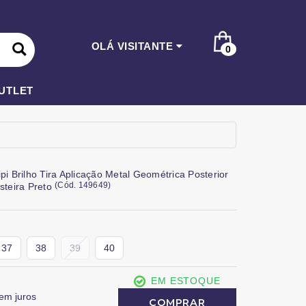
OLÁ VISITANTE
0
UTLET
pi Brilho Tira Aplicação Metal Geométrica Posterior
(
Cód.
149649
)
asteira Preto
37
38
39
40
EM ESTOQUE
em juros
COMPRAR