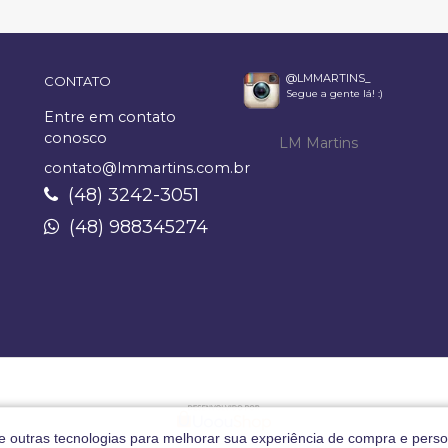
@LMMARTINS_
CONTATO
Segue a gente lá! :)
Entre em contato
conosco
LM Martins
contato@lmmartins.com.br
(48) 3242-3051
(48) 988345274
 e outras tecnologias para melhorar sua experiência de compra e perso