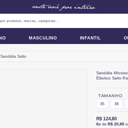
INO
MASCULINO
INFANTIL
O
Sandália Salto
Sandália Mississi
Elástico Salto R
TAMANHO
35
36
R$ 124,80
6x
de
R$ 20,80
s