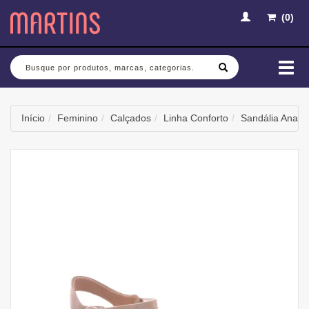
(
0
)
Busca
Mud
nav
Início
Feminino
Calçados
Linha Conforto
Sandália Anabe