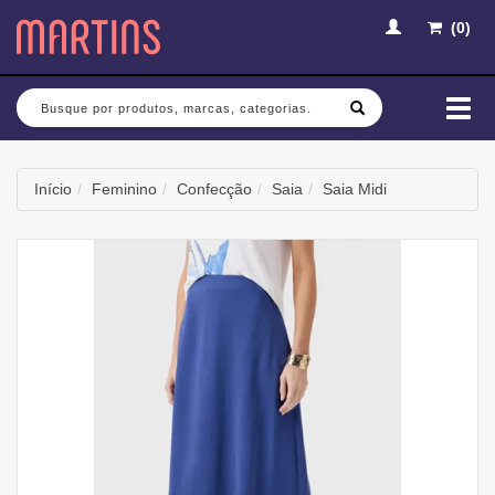
(
0
)
Busca
Mud
nav
Início
Feminino
Confecção
Saia
Saia Midi