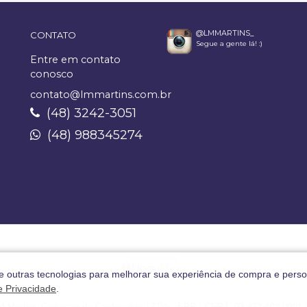
@LMMARTINS_
CONTATO
Segue a gente lá! :)
Entre em contato
conosco
contato@lmmartins.com.br
(48) 3242-3051
(48) 988345274
 e outras tecnologias para melhorar sua experiência de compra e perso
de Privacidade
.
M Martins Comércio de Confecções LTDA - EPP / CNPJ: 03.823.403.0001-