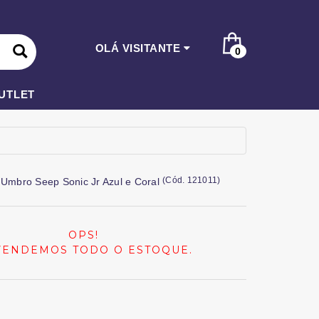
OLÁ VISITANTE
0
UTLET
(
Cód.
121011
)
 Umbro Seep Sonic Jr Azul e Coral
OPS!
VENDEMOS TODO O ESTOQUE.