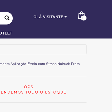
OLÁ VISITANTE
0
UTLET
marim Aplicação Etrela com Strass Nobuck Preto
OPS!
VENDEMOS TODO O ESTOQUE.