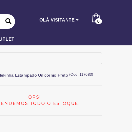
OLÁ VISITANTE
0
UTLET
(
Cód.
117083
)
olekinha Estampado Unicórnio Preto
OPS!
VENDEMOS TODO O ESTOQUE.