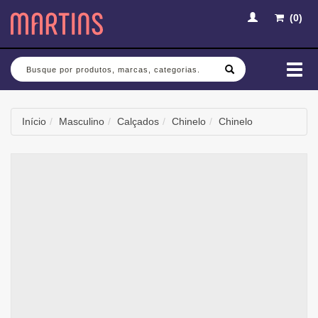
(
0
)
Busca
Mud
nav
Início
Masculino
Calçados
Chinelo
Chinelo