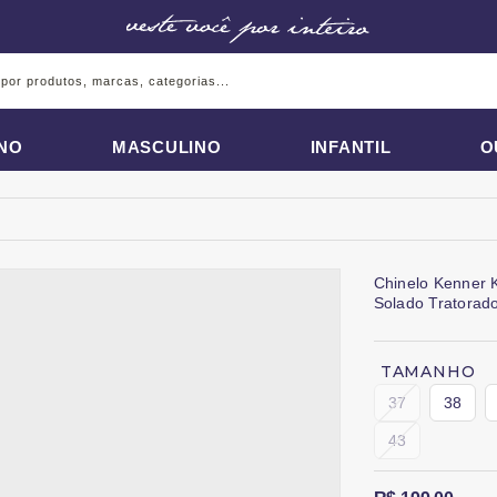
INO
MASCULINO
INFANTIL
O
Chinelo Kenner 
Solado Tratorad
TAMANHO
37
38
43