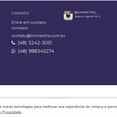
@LMMARTINS_
CONTATO
Segue a gente lá! :)
Entre em contato
conosco
contato@lmmartins.com.br
(48) 3242-3051
(48) 988345274
 e outras tecnologias para melhorar sua experiência de compra e perso
de Privacidade
.
M Martins Comércio de Confecções LTDA - EPP / CNPJ: 03.823.403.0001-