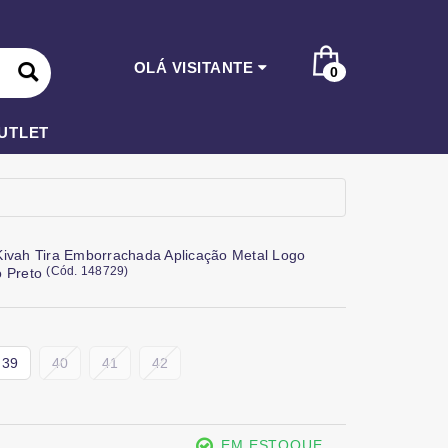
OLÁ VISITANTE
0
UTLET
Kivah Tira Emborrachada Aplicação Metal Logo
(
Cód.
148729
)
o Preto
39
40
41
42
EM ESTOQUE