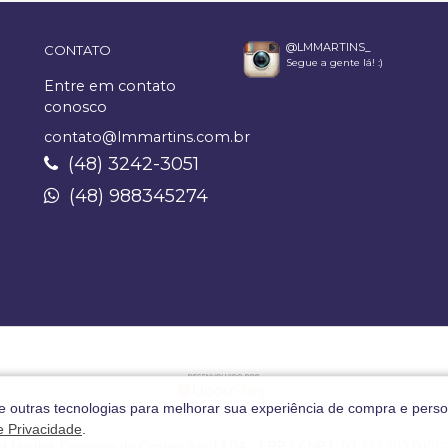
@LMMARTINS_
CONTATO
Segue a gente lá! :)
Entre em contato
conosco
contato@lmmartins.com.br
(48) 3242-3051
(48) 988345274
 e outras tecnologias para melhorar sua experiência de compra e perso
de Privacidade
.
M Martins Comércio de Confecções LTDA - EPP / CNPJ: 03.823.403.0001-