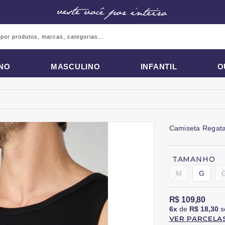
INO
MASCULINO
INFANTIL
O
Camiseta Regata
TAMANHO
M
G
R$ 109,80
6x
de
R$ 18,30
s
VER PARCELA