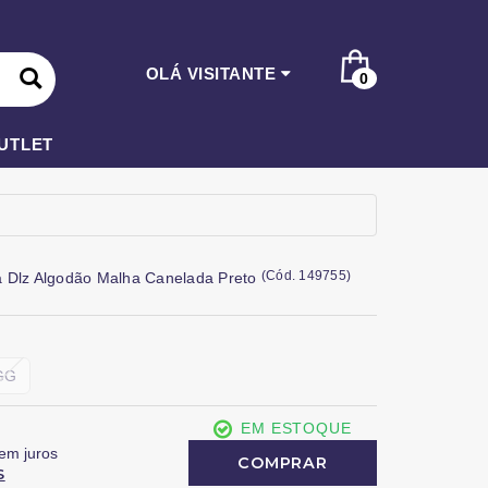
OLÁ VISITANTE
0
UTLET
(
Cód.
149755
)
 Dlz Algodão Malha Canelada Preto
GG
EM ESTOQUE
em juros
COMPRAR
S