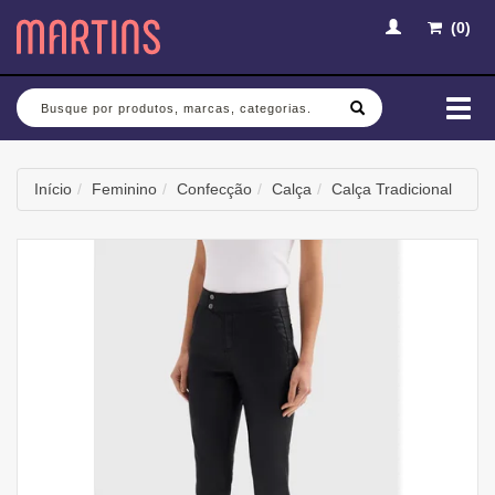
(
0
)
Busca
Mud
nav
Início
Feminino
Confecção
Calça
Calça Tradicional