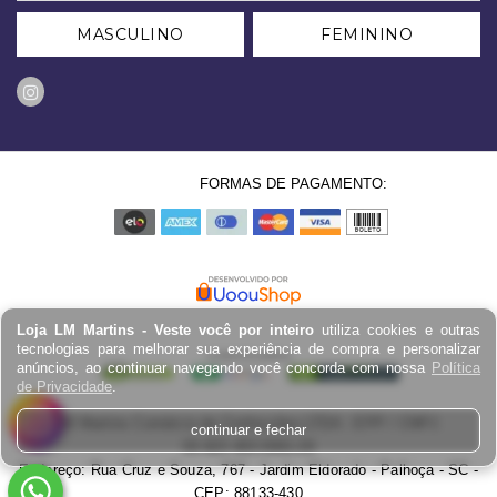
MASCULINO
FEMININO
FORMAS DE PAGAMENTO:
Loja LM Martins - Veste você por inteiro
utiliza cookies e outras
tecnologias para melhorar sua experiência de compra e personalizar
anúncios, ao continuar navegando você concorda com nossa
Política
de Privacidade
.
LM Martins Comércio de Confecções LTDA - EPP / CNPJ:
continuar e fechar
03.823.403.0001-29
Endereço: Rua Cruz e Souza, 767 - Jardim Eldorado - Palhoça - SC -
CEP: 88133-430