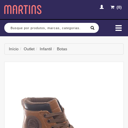
(
0
)
Busca
Mud
nav
Início
Outlet
Infantil
Botas