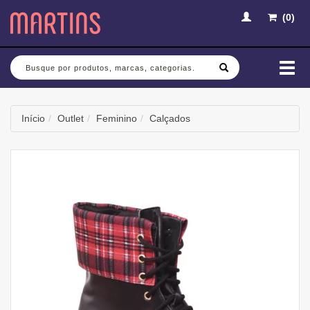
(
0
)
Busca
Mud
nav
Início
Outlet
Feminino
Calçados