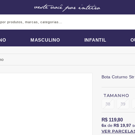
INO
MASCULINO
INFANTIL
O
no
Bota Coturno St
TAMANHO
38
39
R$ 119,80
6x
de
R$ 19,97
s
VER PARCELA