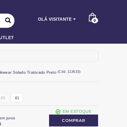
OLÁ VISITANTE
0
UTLET
(
Cód.
113633
)
rikwear Solado Tratorado Preto
40
41
EM ESTOQUE
em juros
COMPRAR
S