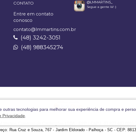
@LMMARTINS_
CONTATO
Segue a gente lá! :)
Entre em contato
conosco
contato@lmmartins.com.br
(48) 3242-3051
(48) 988345274
 e outras tecnologias para melhorar sua experiência de compra e perso
de Privacidade
.
M Martins Comércio de Confecções LTDA - EPP / CNPJ: 03.823.403.0001-
eço: Rua Cruz e Souza, 767 - Jardim Eldorado - Palhoça - SC - CEP: 881