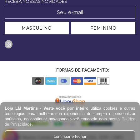
RECEBA NOSSAS NOVIDADES
MASCULINO
FEMININO
FORMAS DE PAGAMENTO:
Loja LM Martins - Veste você por inteiro
utiliza cookies e outras
tecnologias para melhorar sua experiência de compra e personalizar
anúncios, ao continuar navegando você concorda com nossa
Política
de Privacidade
.
continuar e fechar
LM Martins Comércio de Confecções LTDA - EPP / CNPJ: