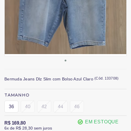
(
Cód.
133708
)
Bermuda Jeans Dlz Slim com Bolso Azul Claro
TAMANHO
36
40
42
44
46
EM ESTOQUE
R$ 169,80
6x
de
R$ 28,30
sem juros