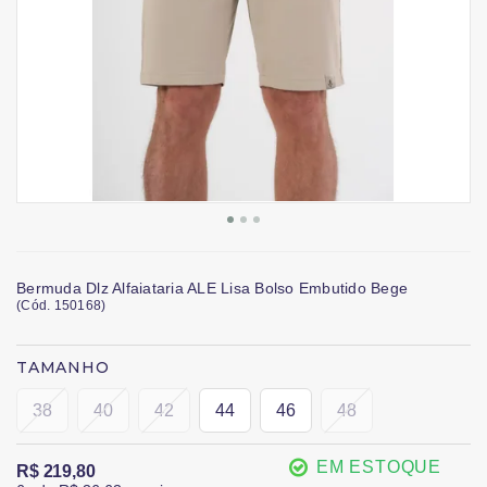
Bermuda Dlz Alfaiataria ALE Lisa Bolso Embutido Bege
(
Cód.
150168
)
TAMANHO
38
40
42
44
46
48
EM ESTOQUE
R$ 219,80